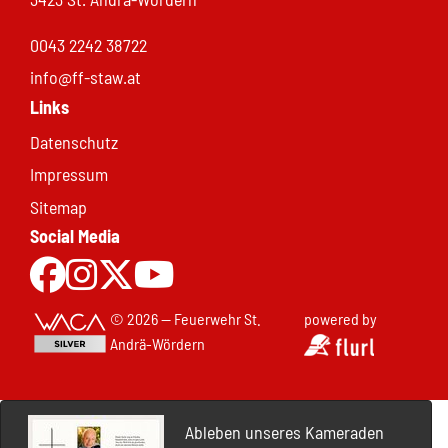
0043 2242 38722
info@ff-staw.at
Links
Datenschutz
Impressum
Sitemap
Social Media
Zur Facebookseite
Zu Instgram
Zu X.com
Zum Youtubekanal
© 2026 — Feuerwehr St.
powered by
Andrä-Wördern
Ableben unseres Kameraden