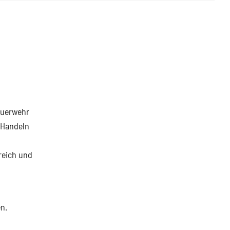
euerwehr
 Handeln
reich und
n.