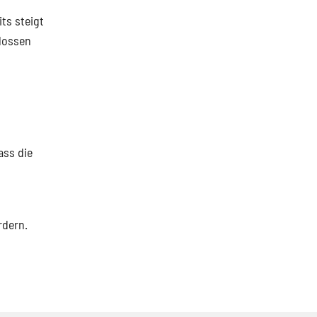
ts steigt
lossen
ass die
rdern.