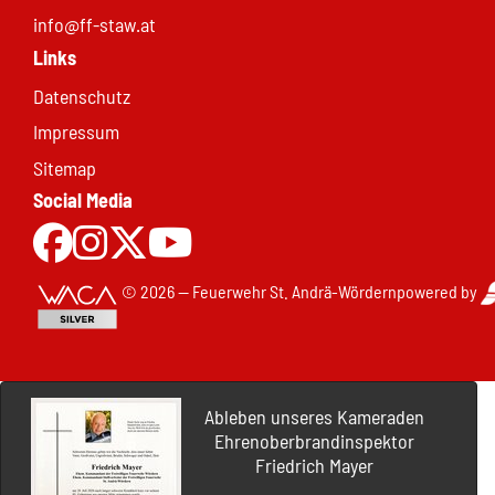
info@ff-staw.at
Links
Datenschutz
Impressum
Sitemap
Social Media
Zur Facebookseite
Zu Instgram
Zu X.com
Zum Youtubekanal
© 2026 — Feuerwehr St. Andrä-Wördern
powered by
Ableben unseres Kameraden
Ehrenoberbrandinspektor
Friedrich Mayer