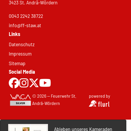
3423 St. Andrä-Wördern
0043 2242 38722
info@ff-staw.at
Links
Datenschutz
Impressum
Sitemap
Social Media
Zur Facebookseite
Zu Instgram
Zu X.com
Zum Youtubekanal
© 2026 — Feuerwehr St.
powered by
Andrä-Wördern
Ableben unseres Kameraden