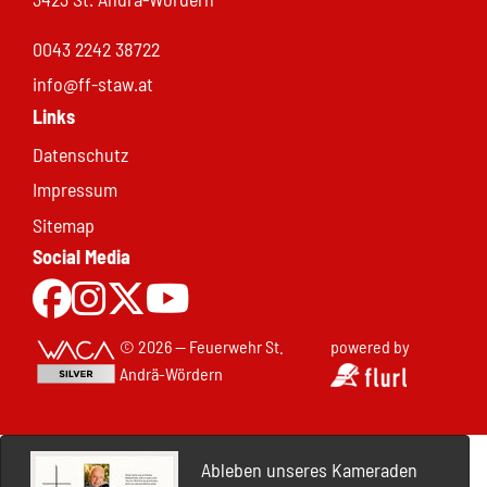
0043 2242 38722
info@ff-staw.at
Links
Datenschutz
Impressum
Sitemap
Social Media
Zur Facebookseite
Zu Instgram
Zu X.com
Zum Youtubekanal
© 2026 — Feuerwehr St.
powered by
Andrä-Wördern
Ableben unseres Kameraden