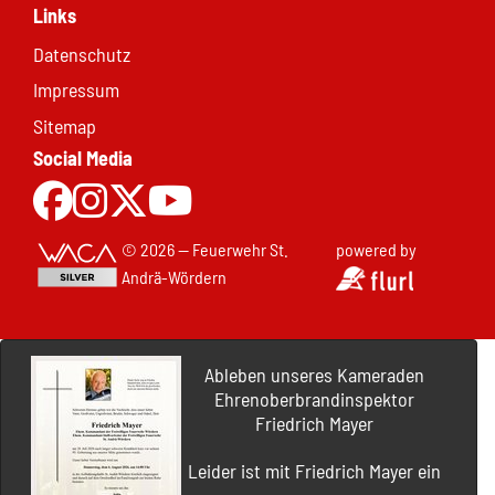
Links
Datenschutz
Impressum
Sitemap
Social Media
Zur Facebookseite
Zu Instgram
Zu X.com
Zum Youtubekanal
© 2026 — Feuerwehr St.
powered by
Andrä-Wördern
Ableben unseres Kameraden
Ehrenoberbrandinspektor
Friedrich Mayer
Leider ist mit Friedrich Mayer ein