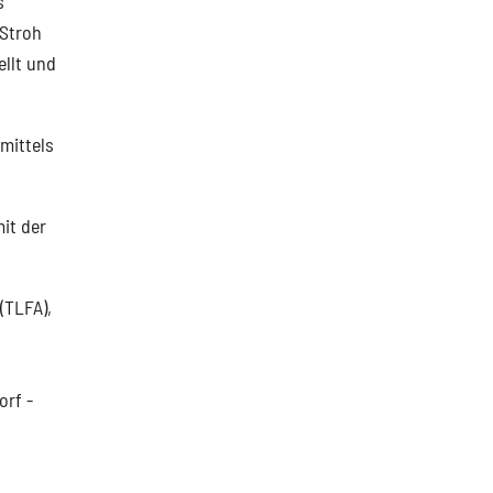
s
 Stroh
ellt und
mittels
it der
(TLFA),
orf -