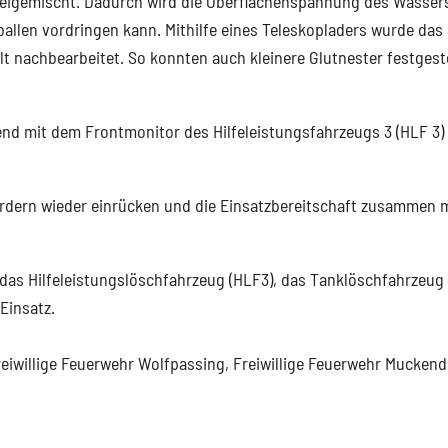
eigemischt. Dadurch wird die Oberflächenspannung des Wasser
allen vordringen kann. Mithilfe eines Teleskopladers wurde das
lt nachbearbeitet. So konnten auch kleinere Glutnester festgest
d mit dem Frontmonitor des Hilfeleistungsfahrzeugs 3 (HLF 3) 
rdern wieder einrücken und die Einsatzbereitschaft zusammen m
as Hilfeleistungslöschfahrzeug (HLF3), das Tanklöschfahrzeug 
 Einsatz.
reiwillige Feuerwehr Wolfpassing, Freiwillige Feuerwehr Muckend