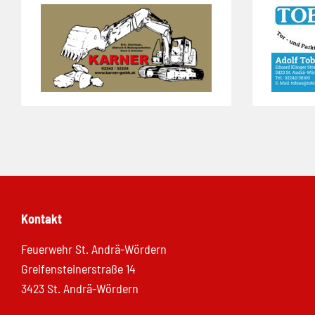
Kontakt
Feuerwehr St. Andrä-Wördern
Greifensteinerstraße 14
3423 St. Andrä-Wördern