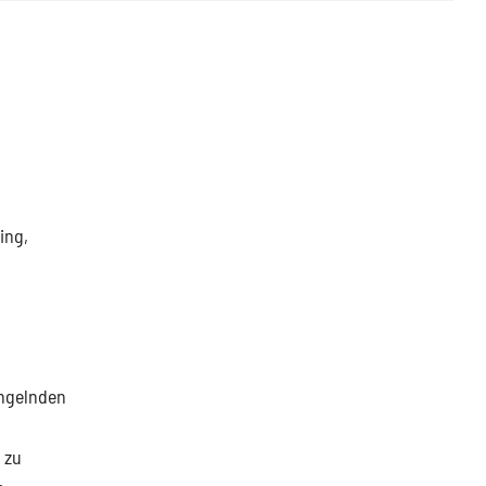
ing,
angelnden
 zu